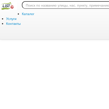
Ошибка 404: страница
Каталог
Услуги
Контакты