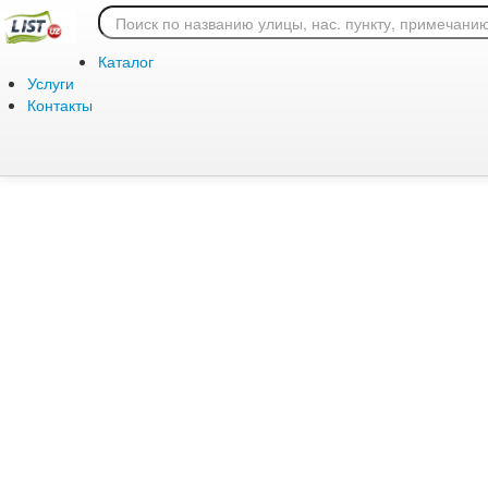
Ошибка 404: страница
Каталог
Услуги
Контакты