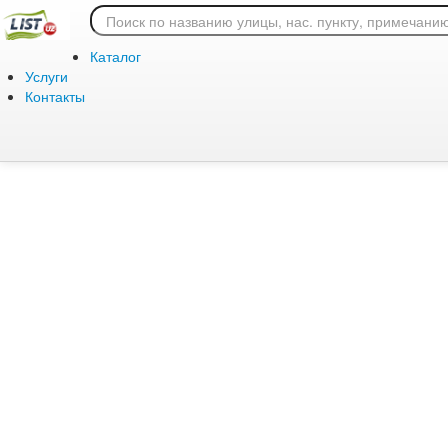
Ошибка 404: страница
Каталог
Услуги
Контакты