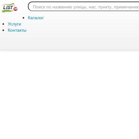
Ошибка 404: страница
Каталог
Услуги
Контакты