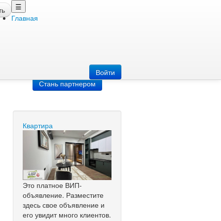
☰
ть
Главная
Добавить
объявление
Добавь сайт
Войти
Стань партнером
Квартира
Это платное ВИП-
объявление. Разместите
здесь свое объявление и
его увидит много клиентов.