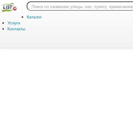
Ошибка 404: страница
Каталог
Услуги
Контакты