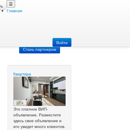
☰
ть
Главная
Добавить
объявление
Добавь сайт
Войти
Стань партнером
Квартира
Это платное ВИП-
объявление. Разместите
здесь свое объявление и
его увидит много клиентов.