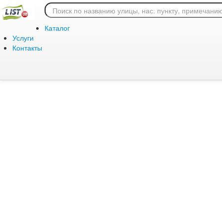
Ошибка 404: страница
Каталог
Услуги
Контакты