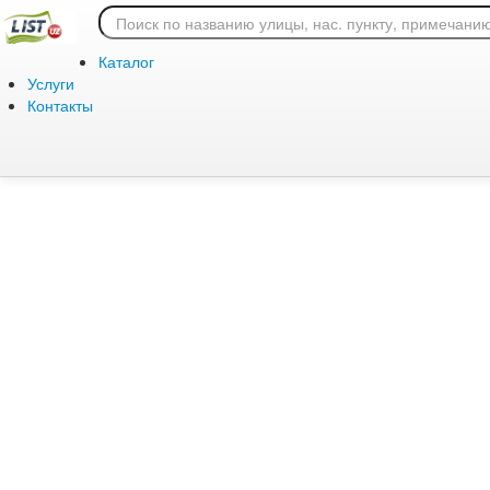
Ошибка 404: страница
Каталог
Услуги
Контакты