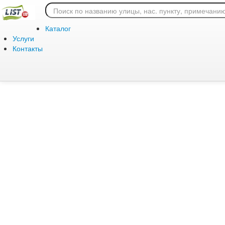
Ошибка 404: страница
Каталог
Услуги
Контакты