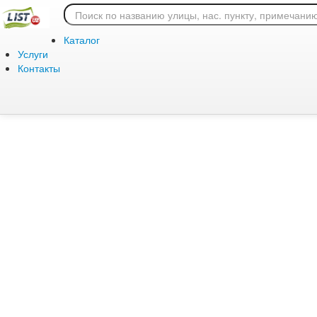
Ошибка 404: страница
Каталог
Услуги
Контакты