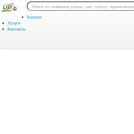
Ошибка 404: страница
Каталог
Услуги
Контакты