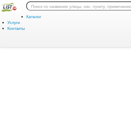
Ошибка 404: страница
Каталог
Услуги
Контакты