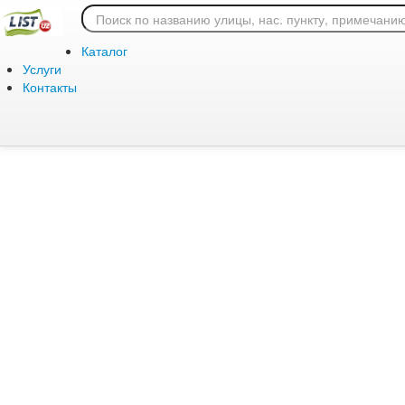
Ошибка 404: страница
Каталог
Услуги
Контакты