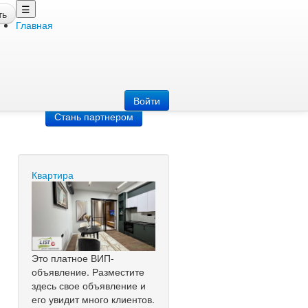
☰
ть
Главная
Добавить
объявление
Добавь сайт
Войти
Стань партнером
Квартира
Это платное ВИП-
объявление. Разместите
здесь свое объявление и
его увидит много клиентов.