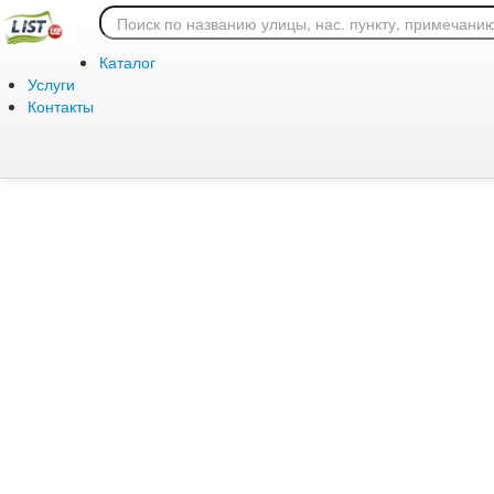
Ошибка 404: страница
Каталог
Услуги
Контакты