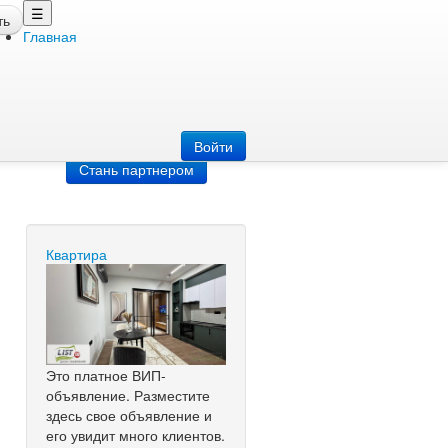
☰
ть
Главная
Добавить
объявление
Добавь сайт
Войти
Стань партнером
Квартира
Это платное ВИП-
объявление. Разместите
здесь свое объявление и
его увидит много клиентов.