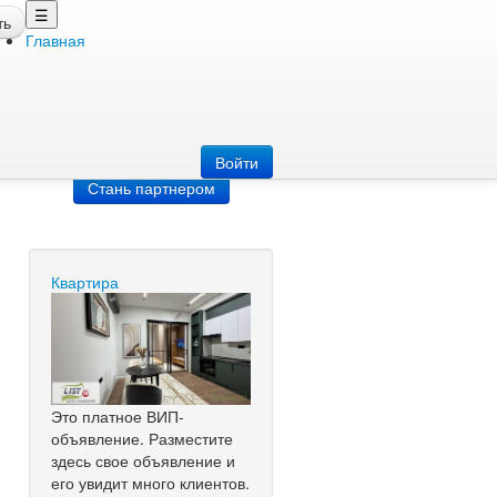
☰
ть
Главная
Добавить
объявление
Добавь сайт
Войти
Стань партнером
Квартира
Это платное ВИП-
объявление. Разместите
здесь свое объявление и
его увидит много клиентов.