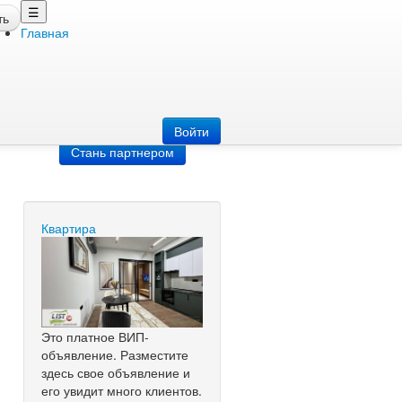
☰
ть
Главная
Добавить
объявление
Добавь сайт
Войти
Стань партнером
Квартира
Это платное ВИП-
объявление. Разместите
здесь свое объявление и
его увидит много клиентов.