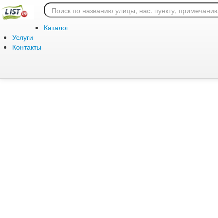
Ошибка 404: страница
Каталог
Услуги
Контакты