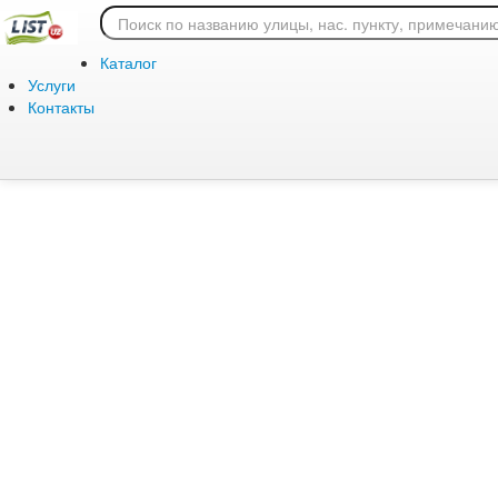
Ошибка 404: страница
Каталог
Услуги
Контакты