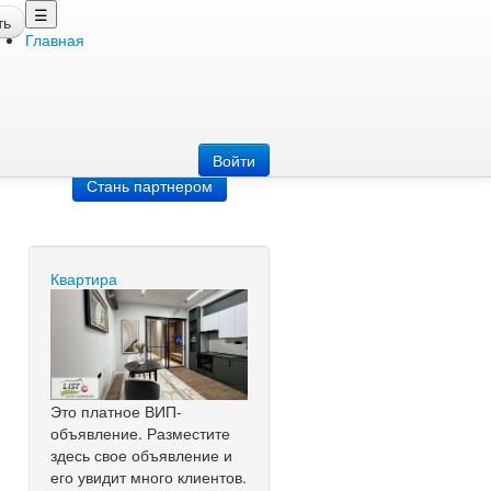
☰
ть
Главная
Добавить
объявление
Добавь сайт
Войти
Стань партнером
Квартира
Это платное ВИП-
объявление. Разместите
здесь свое объявление и
его увидит много клиентов.