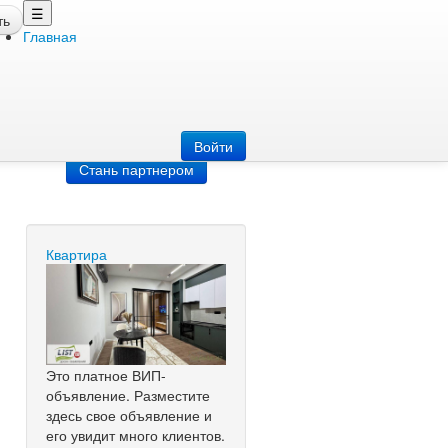
☰
ть
Главная
Добавить
объявление
Добавь сайт
Войти
Стань партнером
Квартира
Это платное ВИП-
объявление. Разместите
здесь свое объявление и
его увидит много клиентов.