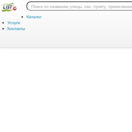
Ошибка 404: страница
Каталог
Услуги
Контакты