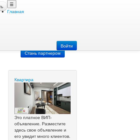
☰
ть
Главная
Добавить
объявление
Добавь сайт
Войти
Стань партнером
Квартира
Это платное ВИП-
объявление. Разместите
здесь свое объявление и
его увидит много клиентов.