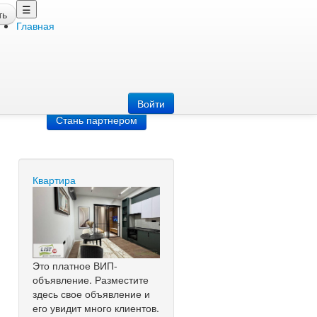
☰
ть
Главная
Добавить
объявление
Добавь сайт
Войти
Стань партнером
Квартира
Это платное ВИП-
объявление. Разместите
здесь свое объявление и
его увидит много клиентов.