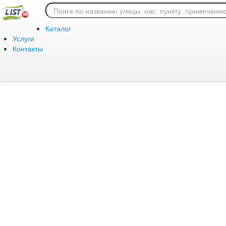
Ошибка 404: страница
Каталог
Услуги
Контакты