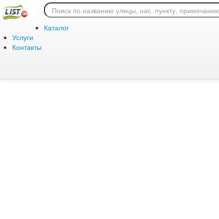
Ошибка 404: страница
Каталог
Услуги
Контакты