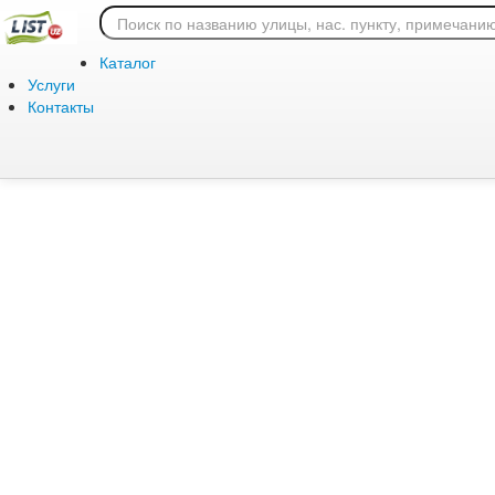
Ошибка 404: страница
Каталог
Услуги
Контакты