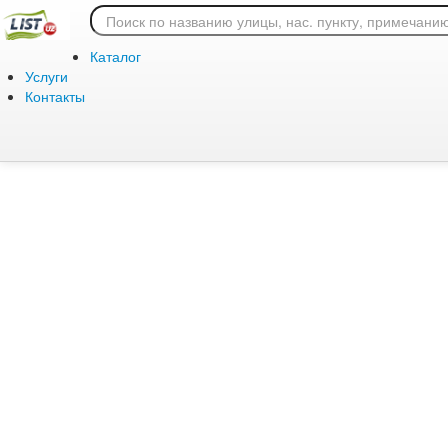
Ошибка 404: страница
Каталог
Услуги
Контакты