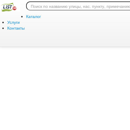
Ошибка 404: страница
Каталог
Услуги
Контакты