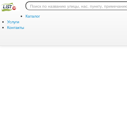
Ошибка 404: страница
Каталог
Услуги
Контакты