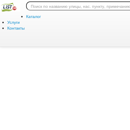
Ошибка 404: страница
Каталог
Услуги
Контакты