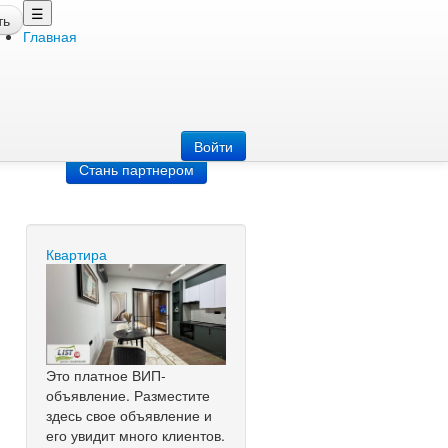
☰
ть
Главная
Добавить
объявление
Добавь сайт
Войти
Стань партнером
Квартира
Это платное ВИП-
объявление. Разместите
здесь свое объявление и
его увидит много клиентов.