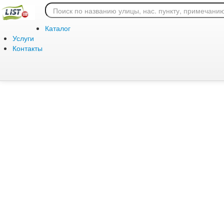
Ошибка 404: страница
Каталог
Услуги
Контакты