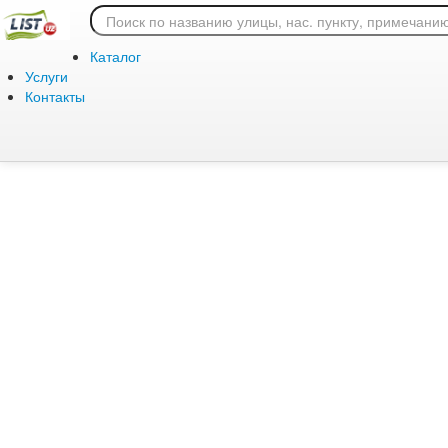
Ошибка 404: страница
Каталог
Услуги
Контакты