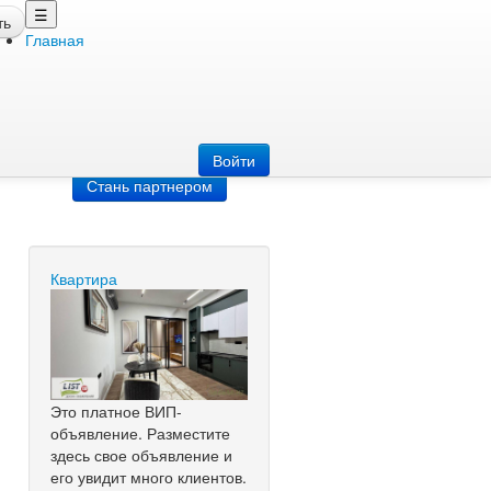
☰
ть
Главная
Добавить
объявление
Добавь сайт
Войти
Стань партнером
Квартира
Это платное ВИП-
объявление. Разместите
здесь свое объявление и
его увидит много клиентов.