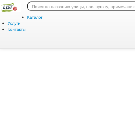
Ошибка 404: страница
Каталог
Услуги
Контакты