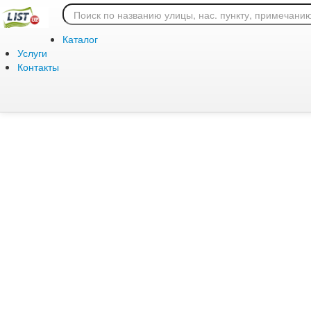
Ошибка 404: страница
Каталог
Услуги
Контакты