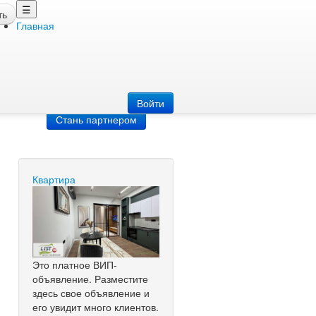
☰
ть
Главная
Добавить
объявление
Добавь сайт
Войти
Стань партнером
Квартира
Это платное ВИП-
объявление. Разместите
здесь свое объявление и
его увидит много клиентов.