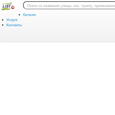
Ошибка 404: страница
Каталог
Услуги
Контакты