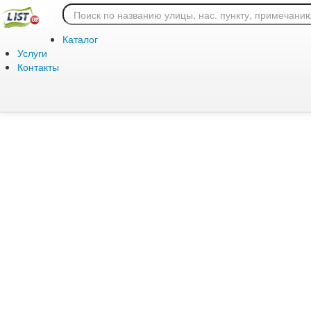
Ошибка 404: страница
Каталог
Услуги
Контакты