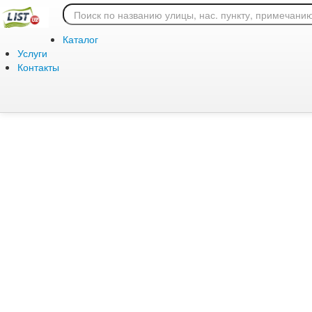
Ошибка 404: страница
Каталог
Услуги
Контакты