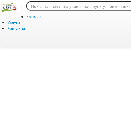
Ошибка 404: страница
Каталог
Услуги
Контакты