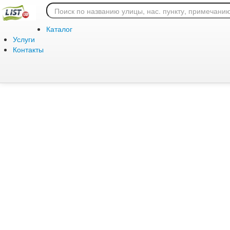
Ошибка 404: страница
Каталог
Услуги
Контакты