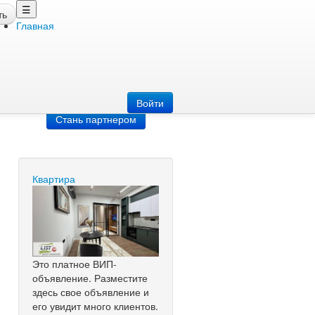
☰
ть
Главная
Добавить
объявление
Добавь сайт
Войти
Стань партнером
Квартира
Это платное ВИП-
объявление. Разместите
здесь свое объявление и
его увидит много клиентов.