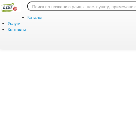
Ошибка 404: страница
Каталог
Услуги
Контакты