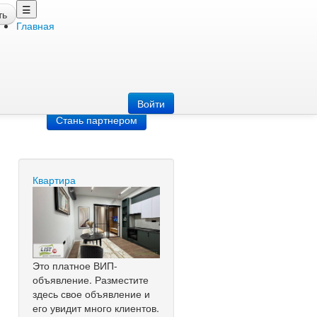
☰
ть
Главная
Добавить
объявление
Добавь сайт
Войти
Стань партнером
Квартира
Это платное ВИП-
объявление. Разместите
здесь свое объявление и
его увидит много клиентов.