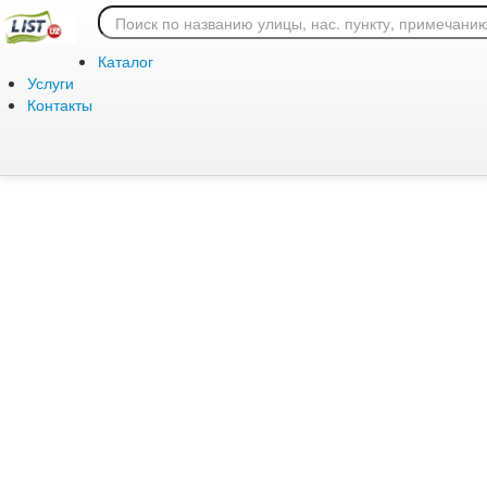
Ошибка 404: страница
Каталог
Услуги
Контакты