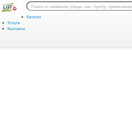
Ошибка 404: страница
Каталог
Услуги
Контакты